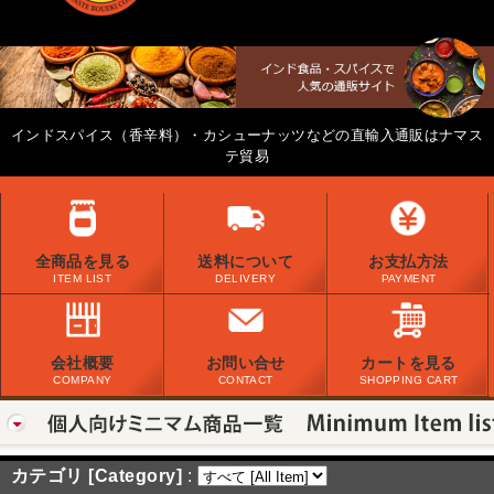
インドスパイス（香辛料）・カシューナッツなどの直輸入通販はナマス
テ貿易
全商品を見る
送料について
お支払方法
ITEM LIST
DELIVERY
PAYMENT
会社概要
お問い合せ
カートを見る
COMPANY
CONTACT
SHOPPING CART
カテゴリ [Category]
: