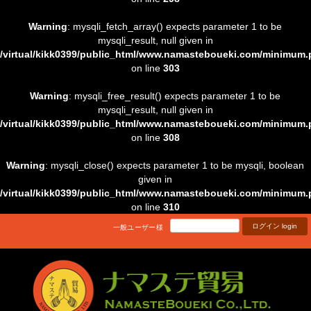
Warning
: mysqli_fetch_array() expects parameter 1 to be
mysqli_result, null given in
/virtual/kikk0399/public_html/www.namasteboueki.com/minimum
on line
303
Warning
: mysqli_free_result() expects parameter 1 to be
mysqli_result, null given in
/virtual/kikk0399/public_html/www.namasteboueki.com/minimum
on line
308
Warning
: mysqli_close() expects parameter 1 to be mysqli, boolean
given in
/virtual/kikk0399/public_html/www.namasteboueki.com/minimum
on line
310
ログイン login
一般ユーザー様