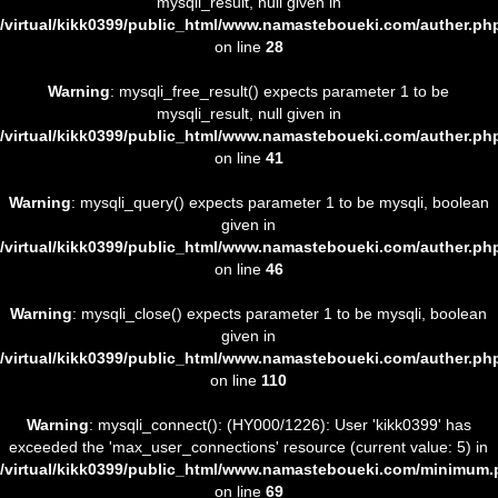
mysqli_result, null given in
/virtual/kikk0399/public_html/www.namasteboueki.com/auther.ph
on line
28
Warning
: mysqli_free_result() expects parameter 1 to be
mysqli_result, null given in
/virtual/kikk0399/public_html/www.namasteboueki.com/auther.ph
on line
41
Warning
: mysqli_query() expects parameter 1 to be mysqli, boolean
given in
/virtual/kikk0399/public_html/www.namasteboueki.com/auther.ph
on line
46
Warning
: mysqli_close() expects parameter 1 to be mysqli, boolean
given in
/virtual/kikk0399/public_html/www.namasteboueki.com/auther.ph
on line
110
Warning
: mysqli_connect(): (HY000/1226): User 'kikk0399' has
exceeded the 'max_user_connections' resource (current value: 5) in
/virtual/kikk0399/public_html/www.namasteboueki.com/minimum
on line
69