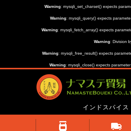
Warning
: mysqli_set_charset() expects parame
Warning
: mysqli_query() expects parameter
Warning
: mysqli_fetch_array() expects paramete
Warning
: Division 
Warning
: mysqli_free_result() expects paramete
Warning
: mysqli_close() expects parameter
インドスパイス