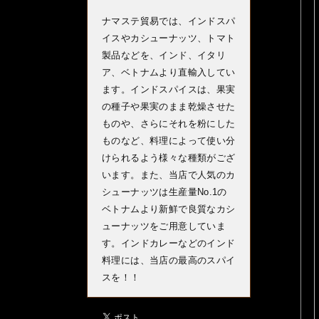
ナマステ貿易では、インドスパ
イスやカシューナッツ、トマト
製品などを、インド、イタリ
ア、ベトナムより直輸入してい
ます。インドスパイスは、果実
の種子や果実のまま乾燥させた
ものや、さらにそれを粉にした
ものなど、料理によって使い分
けられるよう様々な種類がござ
います。また、当店で人気のカ
シューナッツは生産量No.1の
ベトナムより新鮮で良質なカシ
ューナッツをご用意していま
す。インドカレーなどのインド
料理には、当店の最高のスパイ
スを！！