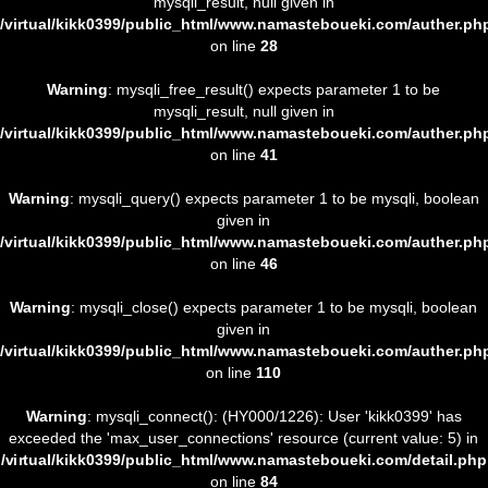
mysqli_result, null given in
/virtual/kikk0399/public_html/www.namasteboueki.com/auther.ph
on line
28
Warning
: mysqli_free_result() expects parameter 1 to be
mysqli_result, null given in
/virtual/kikk0399/public_html/www.namasteboueki.com/auther.ph
on line
41
Warning
: mysqli_query() expects parameter 1 to be mysqli, boolean
given in
/virtual/kikk0399/public_html/www.namasteboueki.com/auther.ph
on line
46
Warning
: mysqli_close() expects parameter 1 to be mysqli, boolean
given in
/virtual/kikk0399/public_html/www.namasteboueki.com/auther.ph
on line
110
Warning
: mysqli_connect(): (HY000/1226): User 'kikk0399' has
exceeded the 'max_user_connections' resource (current value: 5) in
/virtual/kikk0399/public_html/www.namasteboueki.com/detail.php
on line
84