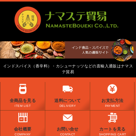
インドスパイス（香辛料）・カシューナッツなどの直輸入通販はナマス
テ貿易
全商品を見る
送料について
お支払方法
ITEM LIST
DELIVERY
PAYMENT
会社概要
お問い合せ
カートを見る
COMPANY
CONTACT
SHOPPING CART