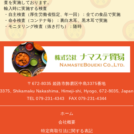
査を実施しております。
輸入時に実施する検査
・自主検査（厚生労働省指定、年一回）：全ての食品で実施
・命令検査（コンテナ毎）：裏白木耳、黒木耳で実施
・モニタリング検査（抜き打ち）：随時
〒672-8035
姫路市飾磨区中島3375番地
3375, Shikamaku Nakashima, Himeji-shi, Hyogo, 672-8035, Japan
TEL
079-231-4343
FAX 079-231-4344
ホーム
会社概要
特定商取引法に関する表記