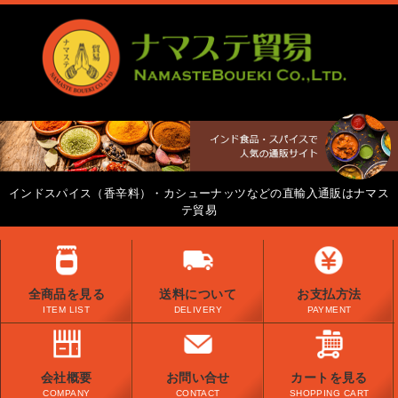
インドスパイス（香辛料）・カシューナッツなどの直輸入通販はナマス
テ貿易
全商品を見る
送料について
お支払方法
ITEM LIST
DELIVERY
PAYMENT
会社概要
お問い合せ
カートを見る
COMPANY
CONTACT
SHOPPING CART