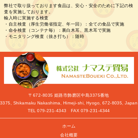
弊社で取り扱っております食品は、安心・安全のために下記の検
査を実施しております。
輸入時に実施する検査
・自主検査（厚生労働省指定、年一回）：全ての食品で実施
・命令検査（コンテナ毎）：裏白木耳、黒木耳で実施
・モニタリング検査（抜き打ち）：随時
〒672-8035
姫路市飾磨区中島3375番地
3375, Shikamaku Nakashima, Himeji-shi, Hyogo, 672-8035, Japan
TEL
079-231-4343
FAX 079-231-4344
ホーム
会社概要