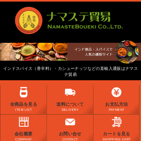
インドスパイス（香辛料）・カシューナッツなどの直輸入通販はナマス
テ貿易
全商品を見る
送料について
お支払方法
ITEM LIST
DELIVERY
PAYMENT
会社概要
お問い合せ
カートを見る
COMPANY
CONTACT
SHOPPING CART