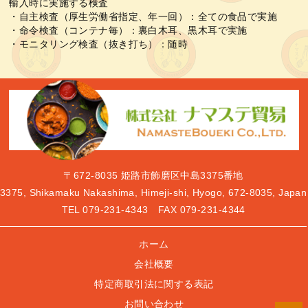
輸入時に実施する検査
・自主検査（厚生労働省指定、年一回）：全ての食品で実施
・命令検査（コンテナ毎）：裏白木耳、黒木耳で実施
・モニタリング検査（抜き打ち）：随時
〒672-8035
姫路市飾磨区中島3375番地
3375, Shikamaku Nakashima, Himeji-shi, Hyogo, 672-8035, Japan
TEL
079-231-4343
FAX 079-231-4344
ホーム
会社概要
特定商取引法に関する表記
お問い合わせ