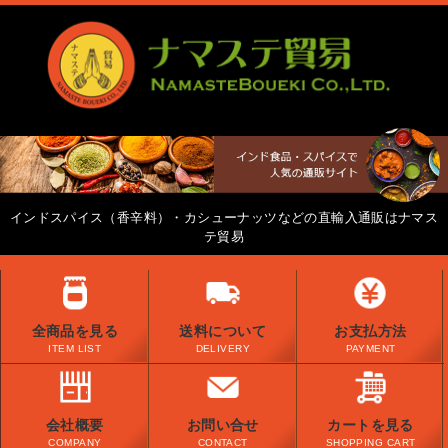
インドスパイス（香辛料）・カシューナッツなどの直輸入通販はナマス
テ貿易
全商品を見る
送料について
お支払方法
ITEM LIST
DELIVERY
PAYMENT
会社概要
お問い合せ
カートを見る
COMPANY
CONTACT
SHOPPING CART