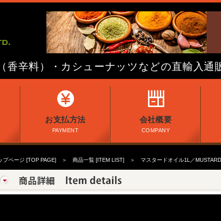
（香辛料）・カシューナッツなどの直輸入通
お支払方法
会社概要
PAYMENT
COMPANY
プページ [TOP PAGE]
＞
商品一覧 [ITEM LIST]
＞ マスタードオイル1L／MUSTARD 